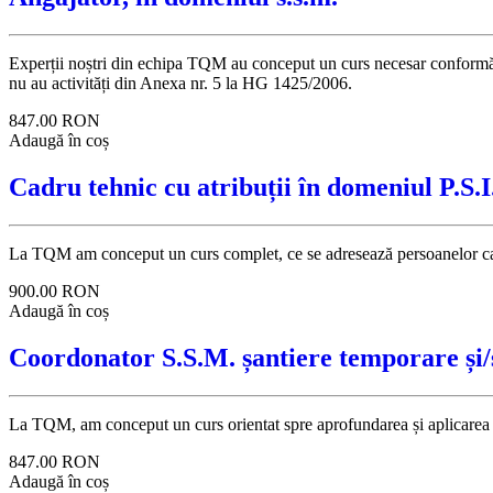
Experții noștri din echipa TQM au conceput un curs necesar conformăr
nu au activități din Anexa nr. 5 la HG 1425/2006.
847.00
RON
Adaugă în coș
Cadru tehnic cu atribuții în domeniul P.S.I
La TQM am conceput un curs complet, ce se adresează persoanelor care d
900.00
RON
Adaugă în coș
Coordonator S.S.M. șantiere temporare și/s
La TQM, am conceput un curs orientat spre aprofundarea și aplicarea tehn
847.00
RON
Adaugă în coș