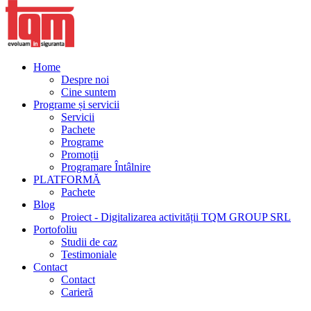
Home
Despre noi
Cine suntem
Programe și servicii
Servicii
Pachete
Programe
Promoții
Programare Întâlnire
PLATFORMĂ
Pachete
Blog
Proiect - Digitalizarea activității TQM GROUP SRL
Portofoliu
Studii de caz
Testimoniale
Contact
Contact
Carieră