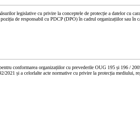
rilor legislative cu privire la conceptele de protecție a datelor cu cara
oziția de responsabil cu PDCP (DPO) în cadrul organizațiilor sau în ca
 pentru conformarea organizațiilor cu prevederile OUG 195 și 196 / 
și a celorlalte acte normative cu privire la protecția mediului, regi