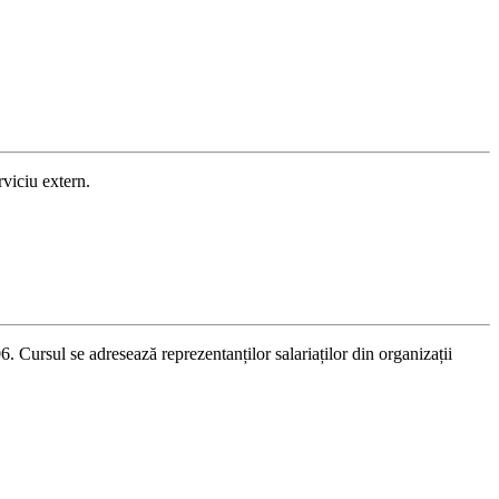
rviciu extern.
ursul se adresează reprezentanților salariaților din organizații