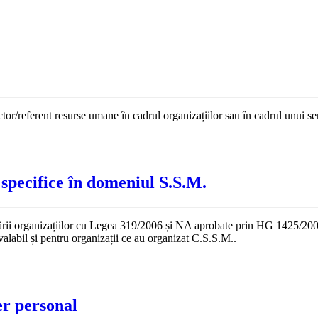
or/referent resurse umane în cadrul organizațiilor sau în cadrul unui se
specifice în domeniul S.S.M.
i organizațiilor cu Legea 319/2006 și NA aprobate prin HG 1425/2006. C
valabil și pentru organizații ce au organizat C.S.S.M..
er personal