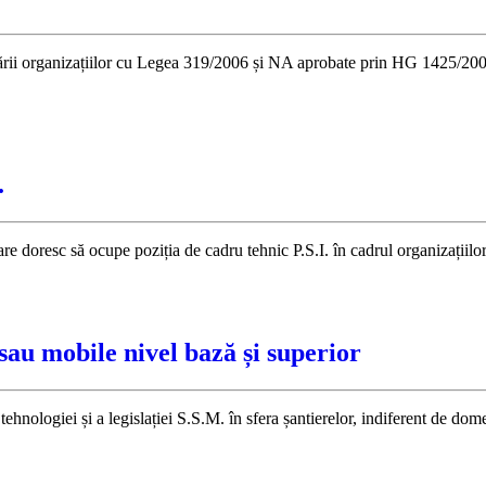
ii organizațiilor cu Legea 319/2006 și NA aprobate prin HG 1425/2006.
.
oresc să ocupe poziția de cadru tehnic P.S.I. în cadrul organizațiilor 
au mobile nivel bază și superior
ologiei și a legislației S.S.M. în sfera șantierelor, indiferent de domeniu