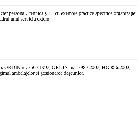
cter personal, tehnică și IT cu exemple practice specifice organizației
drul unui serviciu extern.
2005, ORDIN nr. 756 / 1997, ORDIN nr. 1798 / 2007, HG 856/2002,
mul ambalajelor și gestionarea deșeurilor.