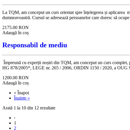
La TQM, am conceput un curs orientat spre înțelegerea și aplicarea măsu
dumneavoastră. Cursul se adresează persoanelor care doresc să ocupe p
2175.00
RON
Adaugă în coș
Responsabil de mediu
Împreună cu experții noștri din TQM, am conceput un curs complet,
HG 878/2005*, LEGE nr. 265 / 2006, ORDIN 1150 / 2020, a OUG 92/2021 
1200.00
RON
Adaugă în coș
« Înapoi
Înainte »
Arată
1
la
10
din
12
rezultate
‹
1
2