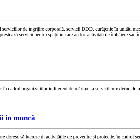
rviciilor de îngrijire corporală, servicii DDD, curățenie în unități medic
prestează servicii pentru spații in care au loc activități de îmbăiere sau
în cadrul organizațiilor indiferent de mărime, a serviciilor externe de p
ții în muncă
resc să lucreze în activitățile de prevenire și protecție, în cadrul servi