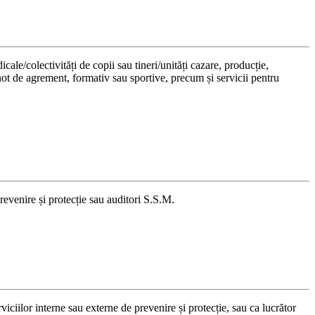
ale/colectivități de copii sau tineri/unități cazare, producție,
 înot de agrement, formativ sau sportive, precum și servicii pentru
revenire și protecție sau auditori S.S.M.
ciilor interne sau externe de prevenire și protecție, sau ca lucrător