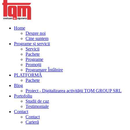
Home
Despre noi
Cine suntem
Programe și servicii
Servicii
Pachete
Programe
Promoții
Programare Întâlnire
PLATFORMĂ
Pachete
Blog
Proiect - Digitalizarea activității TQM GROUP SRL
Portofoliu
Studii de caz
Testimoniale
Contact
Contact
Carieră