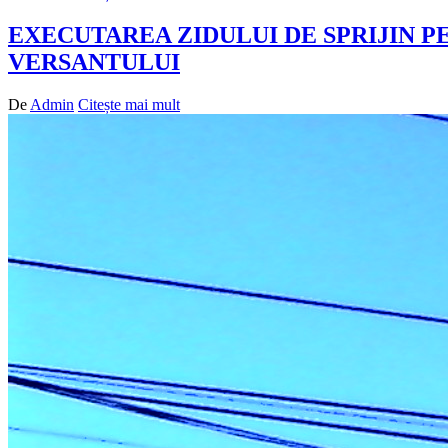
EXECUTAREA ZIDULUI DE SPRIJIN P
VERSANTULUI
De
Admin
Citește mai mult